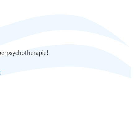
perpsychotherapie!
t