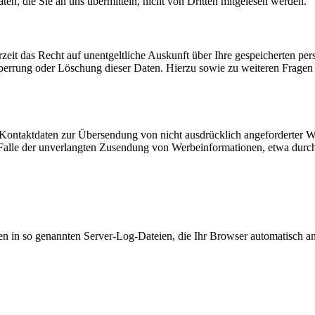
en, die Sie an uns übermitteln, nicht von Dritten mitgelesen werden.
zeit das Recht auf unentgeltliche Auskunft über Ihre gespeicherten 
Sperrung oder Löschung dieser Daten. Hierzu sowie zu weiteren Frage
Kontaktdaten zur Übersendung von nicht ausdrücklich angeforderter W
 im Falle der unverlangten Zusendung von Werbeinformationen, etwa dur
en in so genannten Server-Log-Dateien, die Ihr Browser automatisch an 