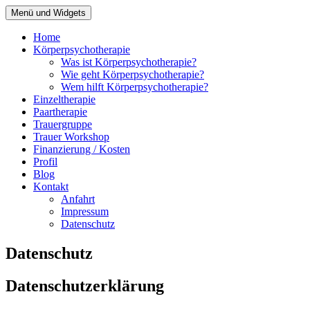
Zum
Menü und Widgets
Therapie Mros Körperpsychotherapie
Psychotherapie Hamburg St. Georg
Inhalt
springen
Home
Körperpsychotherapie
Was ist Körperpsychotherapie?
Wie geht Körperpsychotherapie?
Wem hilft Körperpsychotherapie?
Einzeltherapie
Paartherapie
Trauergruppe
Trauer Workshop
Finanzierung / Kosten
Profil
Blog
Kontakt
Anfahrt
Impressum
Datenschutz
Datenschutz
Datenschutzerklärung