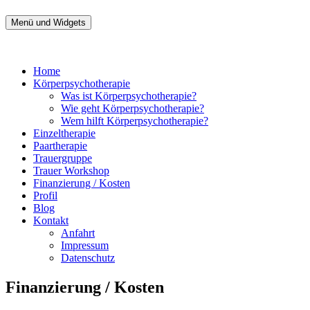
Zum
Inhalt
Menü und Widgets
Therapie Mros Körperpsychotherapie
Psychotherapie Hamburg St. Georg
springen
Home
Körperpsychotherapie
Was ist Körperpsychotherapie?
Wie geht Körperpsychotherapie?
Wem hilft Körperpsychotherapie?
Einzeltherapie
Paartherapie
Trauergruppe
Trauer Workshop
Finanzierung / Kosten
Profil
Blog
Kontakt
Anfahrt
Impressum
Datenschutz
Finanzierung / Kosten