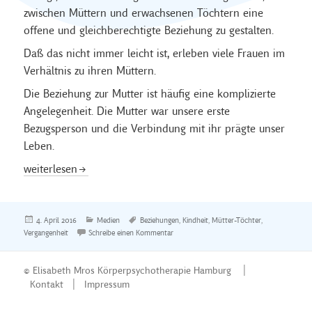
zwischen Müttern und erwachsenen Töchtern eine
offene und gleichberechtigte Beziehung zu gestalten.
Daß das nicht immer leicht ist, erleben viele Frauen im
Verhältnis zu ihren Müttern.
Die Beziehung zur Mutter ist häufig eine komplizierte
Angelegenheit. Die Mutter war unsere erste
Bezugsperson und die Verbindung mit ihr prägte unser
Leben.
Mütter sind auch Menschen
weiterlesen
Veröffentlicht
Kategorien
Schlagwörter
4. April 2016
Medien
Beziehungen
,
Kindheit
,
Mütter-Töchter
,
am
zu Mütter sind auch Menschen
Vergangenheit
Schreibe einen Kommentar
© Elisabeth Mros Körperpsychotherapie Hamburg |
Kontakt
|
Impressum