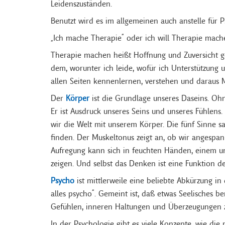
Leidenszuständen.
Benutzt wird es im allgemeinen auch anstelle für P
„Ich mache Therapie“ oder ich will Therapie mach
Therapie machen heißt Hoffnung und Zuversicht g
dem, worunter ich leide, wofür ich Unterstützung u
allen Seiten kennenlernen, verstehen und daraus 
Der
Körper
ist die Grundlage unseres Daseins. Ohn
Er ist Ausdruck unseres Seins und unseres Fühlen
wir die Welt mit unserem Körper. Die fünf Sinne 
finden. Der Muskeltonus zeigt an, ob wir angespan
Aufregung kann sich in feuchten Händen, einem 
zeigen. Und selbst das Denken ist eine Funktion de
Psycho
ist mittlerweile eine beliebte Abkürzung i
alles psycho“. Gemeint ist, daß etwas Seelisches ber
Gefühlen, inneren Haltungen und Überzeugungen z
In der Psychologie gibt es viele Konzepte, wie die