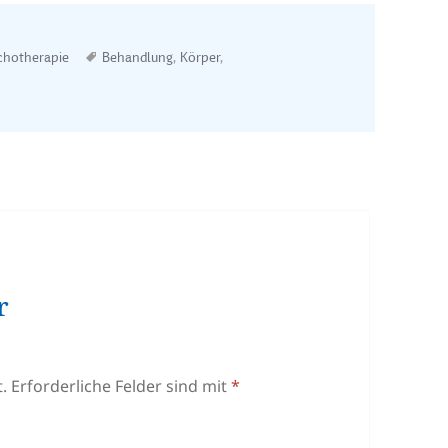
Schlagwörter
chotherapie
Behandlung
,
Körper
,
r
.
Erforderliche Felder sind mit
*