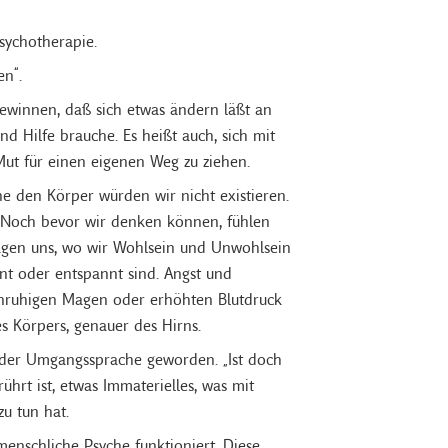
sychotherapie.
en“.
ewinnen, daß sich etwas ändern läßt an
nd Hilfe brauche. Es heißt auch, sich mit
Mut für einen eigenen Weg zu ziehen.
e den Körper würden wir nicht existieren.
s. Noch bevor wir denken können, fühlen
sagen uns, wo wir Wohlsein und Unwohlsein
nt oder entspannt sind. Angst und
unruhigen Magen oder erhöhten Blutdruck
s Körpers, genauer des Hirns.
n der Umgangssprache geworden. „Ist doch
ührt ist, etwas Immaterielles, was mit
u tun hat.
 menschliche Psyche funktioniert. Diese