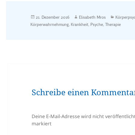
Veröffentlicht
Autor
Kategorien
21. Dezember 2016
Elisabeth Mros
Körperpsy
am
Körperwahrnehmung
,
Krankheit
,
Psyche
,
Therapie
Schreibe einen Kommenta
Deine E-Mail-Adresse wird nicht veröffentlicht
markiert