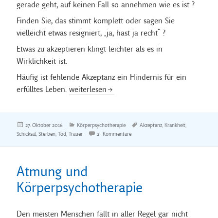
gerade geht, auf keinen Fall so annehmen wie es ist ?
Finden Sie, das stimmt komplett oder sagen Sie
vielleicht etwas resigniert, „ja, hast ja recht“ ?
Etwas zu akzeptieren klingt leichter als es in
Wirklichkeit ist.
Häufig ist fehlende Akzeptanz ein Hindernis für ein
Akzeptanz
erfülltes Leben.
weiterlesen
Veröffentlicht
Kategorien
Schlagwörter
27. Oktober 2016
Körperpsychotherapie
Akzeptanz
,
Krankheit
,
am
zu Akzeptanz
Schicksal
,
Sterben
,
Tod
,
Trauer
2 Kommentare
Atmung und
Körperpsychotherapie
Den meisten Menschen fällt in aller Regel gar nicht