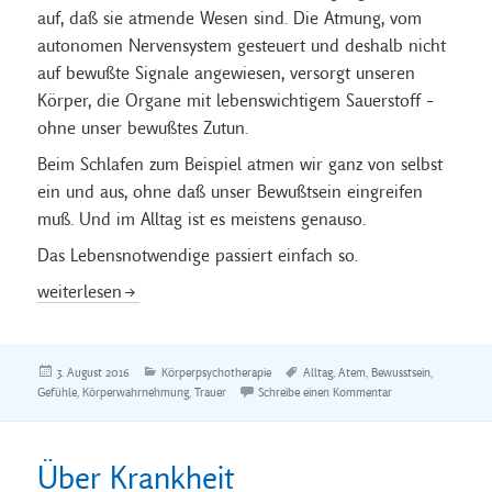
auf, daß sie atmende Wesen sind. Die Atmung, vom
autonomen Nervensystem gesteuert und deshalb nicht
auf bewußte Signale angewiesen, versorgt unseren
Körper, die Organe mit lebenswichtigem Sauerstoff –
ohne unser bewußtes Zutun.
Beim Schlafen zum Beispiel atmen wir ganz von selbst
ein und aus, ohne daß unser Bewußtsein eingreifen
muß. Und im Alltag ist es meistens genauso.
Das Lebensnotwendige passiert einfach so.
Atmung und Körperpsychotherapie
weiterlesen
Veröffentlicht
Kategorien
Schlagwörter
3. August 2016
Körperpsychotherapie
Alltag
,
Atem
,
Bewusstsein
,
am
zu Atmung und Kör
Gefühle
,
Körperwahrnehmung
,
Trauer
Schreibe einen Kommentar
Über Krankheit