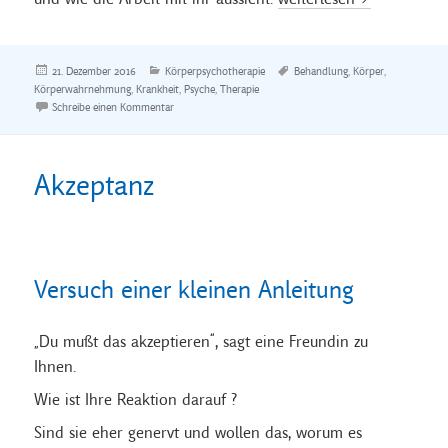
Veröffentlicht
Kategorien
Schlagwörter
21. Dezember 2016
Körperpsychotherapie
Behandlung
,
Körper
,
am
Körperwahrnehmung
,
Krankheit
,
Psyche
,
Therapie
zu Körperpsychotherapie
Schreibe einen Kommentar
Akzeptanz
Versuch einer kleinen Anleitung
„Du mußt das akzeptieren“, sagt eine Freundin zu
Ihnen.
Wie ist Ihre Reaktion darauf ?
Sind sie eher genervt und wollen das, worum es