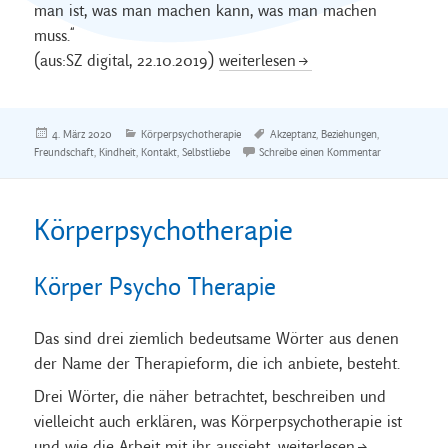
man ist, was man machen kann, was man machen
muss.“
Mit sich selbst befreundet sein
(aus:SZ digital, 22.10.2019)
weiterlesen
Veröffentlicht
Kategorien
Schlagwörter
4. März 2020
Körperpsychotherapie
Akzeptanz
,
Beziehungen
,
am
zu Mit sich sel
Freundschaft
,
Kindheit
,
Kontakt
,
Selbstliebe
Schreibe einen Kommentar
Körperpsychotherapie
Körper Psycho Therapie
Das sind drei ziemlich bedeutsame Wörter aus denen
der Name der Therapieform, die ich anbiete, besteht.
Drei Wörter, die näher betrachtet, beschreiben und
vielleicht auch erklären, was Körperpsychotherapie ist
Körperpsychotherapie
und wie die Arbeit mit ihr aussieht.
weiterlesen