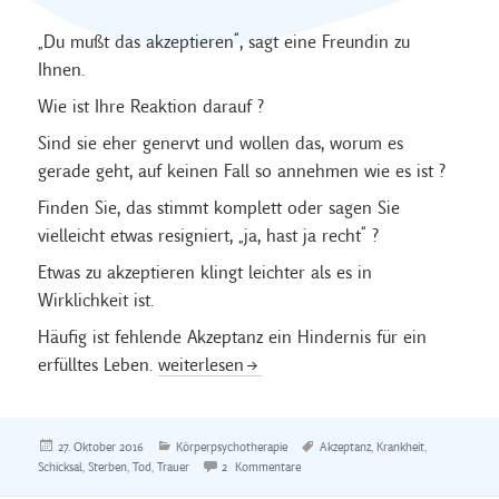
„Du mußt das akzeptieren“, sagt eine Freundin zu
Ihnen.
Wie ist Ihre Reaktion darauf ?
Sind sie eher genervt und wollen das, worum es
gerade geht, auf keinen Fall so annehmen wie es ist ?
Finden Sie, das stimmt komplett oder sagen Sie
vielleicht etwas resigniert, „ja, hast ja recht“ ?
Etwas zu akzeptieren klingt leichter als es in
Wirklichkeit ist.
Häufig ist fehlende Akzeptanz ein Hindernis für ein
Akzeptanz
erfülltes Leben.
weiterlesen
Veröffentlicht
Kategorien
Schlagwörter
27. Oktober 2016
Körperpsychotherapie
Akzeptanz
,
Krankheit
,
am
zu Akzeptanz
Schicksal
,
Sterben
,
Tod
,
Trauer
2 Kommentare