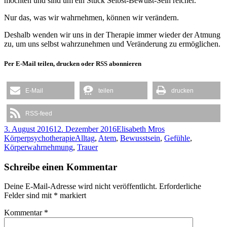
möchten und sind um ein Stück Selbst-Bewußt-Sein reicher.
Nur das, was wir wahrnehmen, können wir verändern.
Deshalb wenden wir uns in der Therapie immer wieder der Atmung
zu, um uns selbst wahrzunehmen und Veränderung zu ermöglichen.
Per E-Mail teilen, drucken oder RSS abonnieren
E-Mail
teilen
drucken
RSS-feed
Veröffentlicht
Autor
Kategorien
3. August 2016
12. Dezember 2016
Elisabeth Mros
am
Schlagwörter
Körperpsychotherapie
Alltag
,
Atem
,
Bewusstsein
,
Gefühle
,
Körperwahrnehmung
,
Trauer
Schreibe einen Kommentar
Deine E-Mail-Adresse wird nicht veröffentlicht.
Erforderliche
Felder sind mit
*
markiert
Kommentar
*