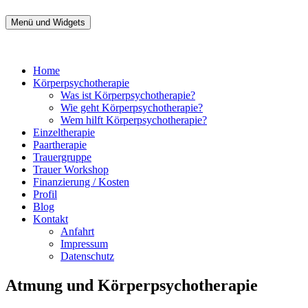
Zum
Inhalt
Menü und Widgets
Therapie Mros Körperpsychotherapie
Psychotherapie Hamburg St. Georg
springen
Home
Körperpsychotherapie
Was ist Körperpsychotherapie?
Wie geht Körperpsychotherapie?
Wem hilft Körperpsychotherapie?
Einzeltherapie
Paartherapie
Trauergruppe
Trauer Workshop
Finanzierung / Kosten
Profil
Blog
Kontakt
Anfahrt
Impressum
Datenschutz
Atmung und Körperpsychotherapie