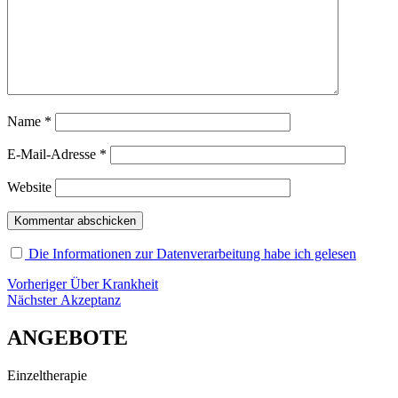
Name
*
E-Mail-Adresse
*
Website
Die Informationen zur Datenverarbeitung habe ich gelesen
Beitragsnavigation
Vorheriger
Vorheriger
Über Krankheit
Nächster
Beitrag:
Nächster
Akzeptanz
Beitrag:
ANGEBOTE
Einzeltherapie